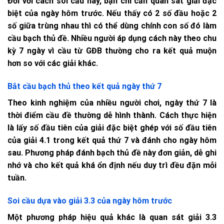
Đối với cách soi cầu này, bạn chỉ cần quan sát giải đặc
biệt của ngày hôm trước. Nếu thấy có 2 số đầu hoặc 2
số giữa trùng nhau thì có thể dùng chính con số đó làm
cầu bạch thủ đề. Nhiều người áp dụng cách này theo chu
kỳ 7 ngày vì cầu từ GĐB thường cho ra kết quả muộn
hơn so với các giải khác.
Bắt cầu bạch thủ theo kết quả ngày thứ 7
Theo kinh nghiệm của nhiều người chơi, ngày thứ 7 là
thời điểm cầu đề thường dễ hình thành. Cách thực hiện
là lấy số đầu tiên của giải đặc biệt ghép với số đầu tiên
của giải 4.1 trong kết quả thứ 7 và đánh cho ngày hôm
sau. Phương pháp đánh bạch thủ đề này đơn giản, dễ ghi
nhớ và cho kết quả khá ổn định nếu duy trì đều đặn mỗi
tuần.
Soi cầu dựa vào giải 3.3 của ngày hôm trước
Một phương pháp hiệu quả khác là quan sát giải 3.3