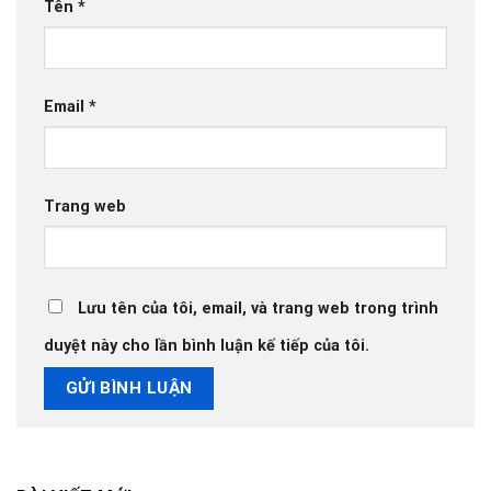
Tên
*
Email
*
Trang web
Lưu tên của tôi, email, và trang web trong trình
duyệt này cho lần bình luận kế tiếp của tôi.