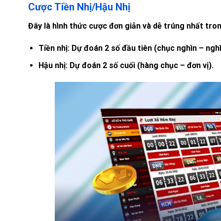
Cược Tiền Nhị/Hậu Nhị
Đây là hình thức cược đơn giản và dễ trúng nhất trong
Tiền nhị: Dự đoán 2 số đầu tiên (chục nghìn – nghì
Hậu nhị: Dự đoán 2 số cuối (hàng chục – đơn vị).