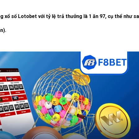
 xổ số Lotobet với tỷ lệ trả thưởng là 1 ăn 97, cụ thể như sa
n).