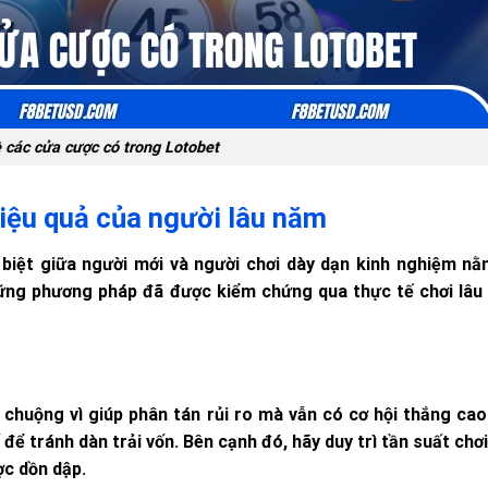
 các cửa cược có trong Lotobet
iệu quả của người lâu năm
 biệt giữa người mới và người chơi dày dạn kinh nghiệm nằ
hững phương pháp đã được kiểm chứng qua thực tế chơi lâu 
chuộng vì giúp phân tán rủi ro mà vẫn có cơ hội thắng cao
 để tránh dàn trải vốn. Bên cạnh đó, hãy duy trì tần suất chơ
ợc dồn dập.